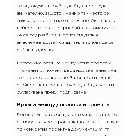
Този документ трябва да бъде прегледан
внимателно, защото именно там често се
вижда какво реално е включено. Ако дадена
дейност липсва, не приемайте автоматично,
че се подразбира. Попитайте дали е
включена в друга позиция или трябва да се
добави отделно.
Когато има разлика между устна оферта и
писмени приложения, водещо значение има
това, което е записано. Затова количествено-
стойностната сметка трябва да бъде ясна и
съгласувана преди подписване.
Връзка между договора и проекта
Договорът не трябва да съществува отделно
от проекта. Ако строителството се изпълнява
по конкретна проектна документация, тя