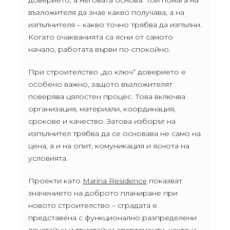
възложителя да знае какво получава, а на
изпълнителя – какво точно трябва да изпълни.
Когато очакванията са ясни от самото
начало, работата върви по-спокойно.
При строителство „до ключ“ доверието е
особено важно, защото възложителят
поверява цялостен процес. Това включва
организация, материали, координация,
срокове и качество. Затова изборът на
изпълнител трябва да се основава не само на
цена, а и на опит, комуникация и яснота на
условията.
Проекти като
Marina Residence
показват
значението на доброто планиране при
новото строителство – сградата е
представена с функционално разпределени
двустайни и тристайни апартаменти, както и