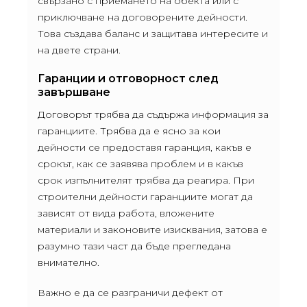
свързано с приемането на обекта или с
приключване на договорените дейности.
Това създава баланс и защитава интересите и
на двете страни.
Гаранции и отговорност след
завършване
Договорът трябва да съдържа информация за
гаранциите. Трябва да е ясно за кои
дейности се предоставя гаранция, какъв е
срокът, как се заявява проблем и в какъв
срок изпълнителят трябва да реагира. При
строителни дейности гаранциите могат да
зависят от вида работа, вложените
материали и законовите изисквания, затова е
разумно тази част да бъде прегледана
внимателно.
Важно е да се разграничи дефект от