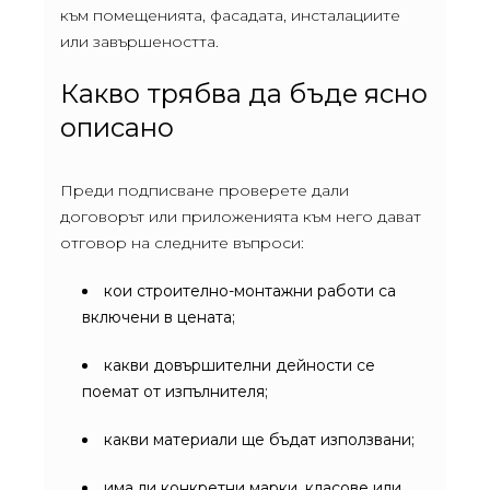
към помещенията, фасадата, инсталациите
или завършеността.
Какво трябва да бъде ясно
описано
Преди подписване проверете дали
договорът или приложенията към него дават
отговор на следните въпроси:
кои строително-монтажни работи са
включени в цената;
какви довършителни дейности се
поемат от изпълнителя;
какви материали ще бъдат използвани;
има ли конкретни марки, класове или