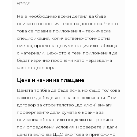
уреди.
Не е необходимо всеки детайл да бъде
описан в основния текст на договора. Често
това се прави в приложения – техническа
спецификация, количествено-стойностна
сметка, проектна документация или таблица
с материали. Важното е тези приложения да
бъдат изрично посочени като неразделна
част от договора.
Цена и начин на плащане
Цената трябва да бъде ясна, но също толкова
важно е да бъде ясно какво включва тя. При
договор за строителство „до ключ“ винаги
проверявайте дали сумата е крайна за
описания обхват, или подлежи на промяна
при определени условия. Проверете и дали
цената включва ДДС, ако това е приложимо.