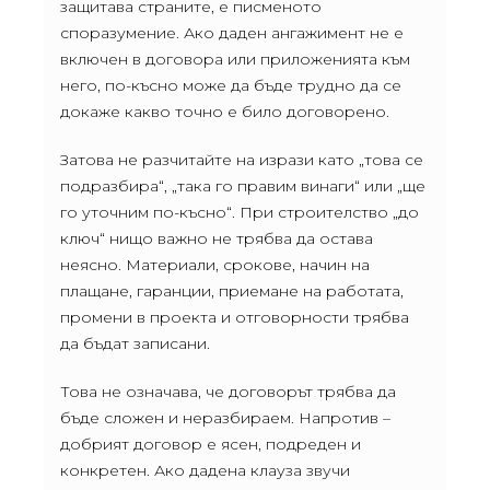
защитава страните, е писменото
споразумение. Ако даден ангажимент не е
включен в договора или приложенията към
него, по-късно може да бъде трудно да се
докаже какво точно е било договорено.
Затова не разчитайте на изрази като „това се
подразбира“, „така го правим винаги“ или „ще
го уточним по-късно“. При строителство „до
ключ“ нищо важно не трябва да остава
неясно. Материали, срокове, начин на
плащане, гаранции, приемане на работата,
промени в проекта и отговорности трябва
да бъдат записани.
Това не означава, че договорът трябва да
бъде сложен и неразбираем. Напротив –
добрият договор е ясен, подреден и
конкретен. Ако дадена клауза звучи