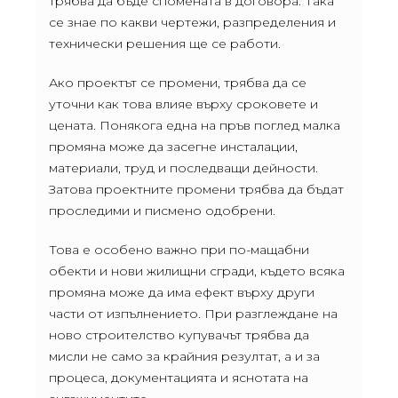
трябва да бъде спомената в договора. Така
се знае по какви чертежи, разпределения и
технически решения ще се работи.
Ако проектът се промени, трябва да се
уточни как това влияе върху сроковете и
цената. Понякога една на пръв поглед малка
промяна може да засегне инсталации,
материали, труд и последващи дейности.
Затова проектните промени трябва да бъдат
проследими и писмено одобрени.
Това е особено важно при по-мащабни
обекти и нови жилищни сгради, където всяка
промяна може да има ефект върху други
части от изпълнението. При разглеждане на
ново строителство купувачът трябва да
мисли не само за крайния резултат, а и за
процеса, документацията и яснотата на