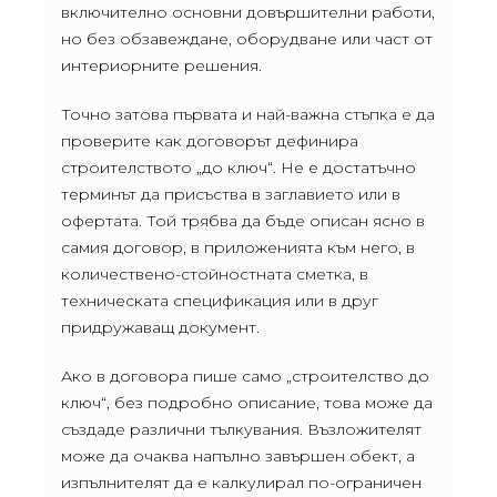
включително основни довършителни работи,
но без обзавеждане, оборудване или част от
интериорните решения.
Точно затова първата и най-важна стъпка е да
проверите как договорът дефинира
строителството „до ключ“. Не е достатъчно
терминът да присъства в заглавието или в
офертата. Той трябва да бъде описан ясно в
самия договор, в приложенията към него, в
количествено-стойностната сметка, в
техническата спецификация или в друг
придружаващ документ.
Ако в договора пише само „строителство до
ключ“, без подробно описание, това може да
създаде различни тълкувания. Възложителят
може да очаква напълно завършен обект, а
изпълнителят да е калкулирал по-ограничен