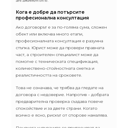
ангажиментите.
Кога е добре да потърсите
професионална консултация
Ако договорът е за по-голяма сума, сложен
обект или включва много етапи,
професионалната консултация е разумна
стъпка. Юрист може да провери правната
част, а строителен специалист може да
помогне с техническата спецификация,
количествено-стойностната сметка и
реалистичността на сроковете.
Това не означава, че трябва да гледате на
договора с недоверие. Напротив – добрата
предварителна проверка създава повече
спокойствие и за двете страни. Когато
всичко е ясно, рискът от спорове намалява.
Понякога купувачите се притесняват да