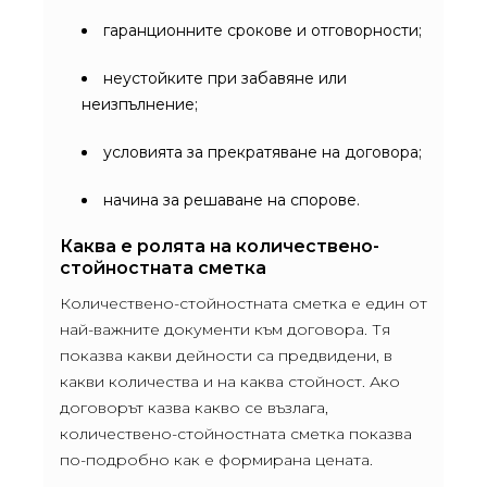
гаранционните срокове и отговорности;
неустойките при забавяне или
неизпълнение;
условията за прекратяване на договора;
начина за решаване на спорове.
Каква е ролята на количествено-
стойностната сметка
Количествено-стойностната сметка е един от
най-важните документи към договора. Тя
показва какви дейности са предвидени, в
какви количества и на каква стойност. Ако
договорът казва какво се възлага,
количествено-стойностната сметка показва
по-подробно как е формирана цената.