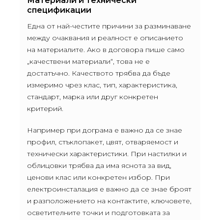
Материали и технически
спецификации
Една от най-честите причини за разминаване
между очаквания и реалност е описанието
на материалите. Ако в договора пише само
„качествени материали“, това не е
достатъчно. Качеството трябва да бъде
измеримо чрез клас, тип, характеристика,
стандарт, марка или друг конкретен
критерий.
Например при дограма е важно да се знае
профил, стъклопакет, цвят, отваряемост и
технически характеристики. При настилки и
облицовки трябва да има яснота за вид,
ценови клас или конкретен избор. При
електроинсталация е важно да се знае броят
и разположението на контактите, ключовете,
осветителните точки и подготовката за