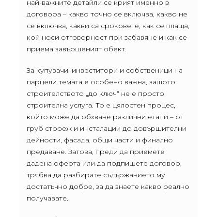
най-важните детайли се крият именно в
договора – какво точно се включва, какво не
се включва, какви са сроковете, как се плаща,
кой носи отговорност при забавяне и как се
приема завършеният обект.
За купувачи, инвеститори и собственици на
парцели темата е особено важна, защото
строителството „до ключ“ не е просто
строителна услуга. То е цялостен процес,
който може да обхване различни етапи – от
груб строеж и инсталации до довършителни
дейности, фасада, общи части и финално
предаване. Затова, преди да приемете
дадена оферта или да подпишете договор,
трябва да разбирате съдържанието му
достатъчно добре, за да знаете какво реално
получавате.