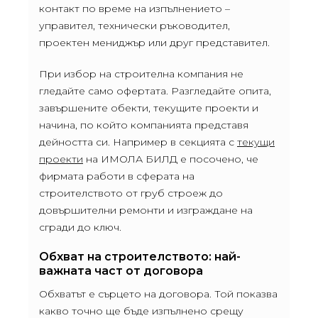
контакт по време на изпълнението –
управител, технически ръководител,
проектен мениджър или друг представител.
При избор на строителна компания не
гледайте само офертата. Разгледайте опита,
завършените обекти, текущите проекти и
начина, по който компанията представя
дейността си. Например в секцията с
текущи
проекти
на ИМОЛА БИЛД е посочено, че
фирмата работи в сферата на
строителството от груб строеж до
довършителни ремонти и изграждане на
сгради до ключ.
Обхват на строителството: най-
важната част от договора
Обхватът е сърцето на договора. Той показва
какво точно ще бъде изпълнено срещу