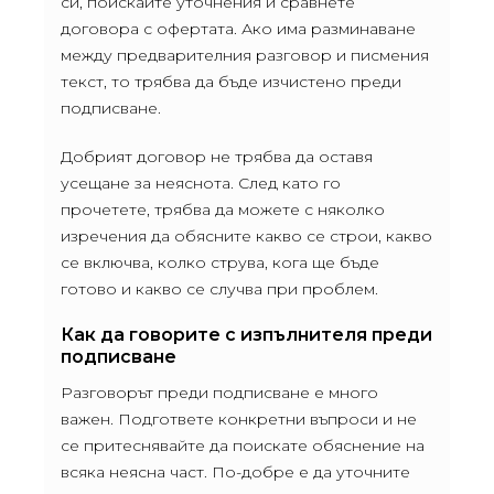
си, поискайте уточнения и сравнете
договора с офертата. Ако има разминаване
между предварителния разговор и писмения
текст, то трябва да бъде изчистено преди
подписване.
Добрият договор не трябва да оставя
усещане за неяснота. След като го
прочетете, трябва да можете с няколко
изречения да обясните какво се строи, какво
се включва, колко струва, кога ще бъде
готово и какво се случва при проблем.
Как да говорите с изпълнителя преди
подписване
Разговорът преди подписване е много
важен. Подгответе конкретни въпроси и не
се притеснявайте да поискате обяснение на
всяка неясна част. По-добре е да уточните