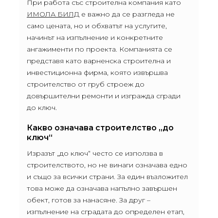
При работа със строителна компания като
ИМОЛА БИЛД
е важно да се разгледа не
само цената, но и обхватът на услугите,
начинът на изпълнение и конкретните
ангажименти по проекта. Компанията се
представя като варненска строителна и
инвестиционна фирма, която извършва
строителство от груб строеж до
довършителни ремонти и изгражда сгради
до ключ.
Какво означава строителство „до
ключ“
Изразът „до ключ“ често се използва в
строителството, но не винаги означава едно
и също за всички страни. За един възложител
това може да означава напълно завършен
обект, готов за нанасяне. За друг –
изпълнение на сградата до определен етап,