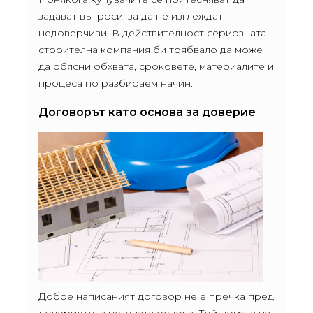
задават въпроси, за да не изглеждат
недоверчиви. В действителност сериозната
строителна компания би трябвало да може
да обясни обхвата, сроковете, материалите и
процеса по разбираем начин.
Договорът като основа за доверие
Добре написаният договор не е пречка пред
доверието, а неговата основа. Той помага на