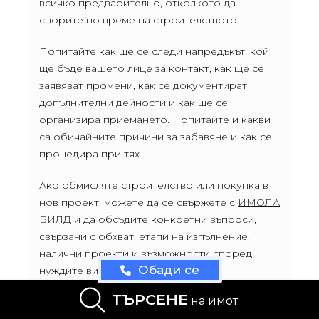
всичко предварително, отколкото да
спорите по време на строителството.
Попитайте как ще се следи напредъкът, кой
ще бъде вашето лице за контакт, как ще се
заявяват промени, как се документират
допълнителни дейности и как ще се
организира приемането. Попитайте и какви
са обичайните причини за забавяне и как се
процедира при тях.
Ако обмисляте строителство или покупка в
нов проект, можете да се свържете с
ИМОЛА
БИЛД
и да обсъдите конкретни въпроси,
свързани с обхват, етапи на изпълнение,
налични проекти и възможности според
Обади се
нуждите ви.
ТЪРСЕНЕ
Финални насоки: какво трябва да
на имот:
знаете преди подписване