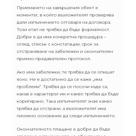
Приемането на завършения обект е
моментът, в който възложителят проверява
дали изпълнението отговаря на договора.
Този етап не трябва да бъде формалност.
Добре е да има конкретна процедура –
оглед, списък с констатации, срок за
отстраняване на забележки и окончателен
приемо-предавателен протокол.
Ако има забележки, те трябва да се опишат
ясно. Не е достатъчно да се каже „има
проблеми“. Трябва да се посочи къде са,
какъв е характерът им и какво трябва да бъде
коригирано. Така изпълнителят знае какво
трябва да отстрани, а възложителят има
писмено основание да следи изпълнението.
Окончателното плащане е добре да бъде