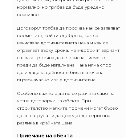
нормално, но трябва да бъде уредено
правилно.
Договорът трябва да посочва как се заявяват
промените, кой ги одобрява, как се
изчислява допълнителната цена и как се
отразяват върху срока. Най-добрият вариант
е всяка промяна да се описва писмено,
преди да бъде изпълнена. Така няма спор
дали дадена дейност е била включена
първоначално или е допълнителна.
Особено важно е да не се разчита само на
устни договорки на обекта. При
строителство малките промени могат бързо
да се натрупат и да доведат до сериозна
разлика в крайната цена.
Приемане на обекта