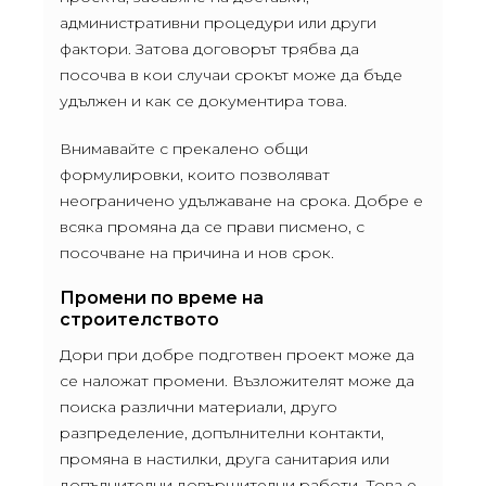
административни процедури или други
фактори. Затова договорът трябва да
посочва в кои случаи срокът може да бъде
удължен и как се документира това.
Внимавайте с прекалено общи
формулировки, които позволяват
неограничено удължаване на срока. Добре е
всяка промяна да се прави писмено, с
посочване на причина и нов срок.
Промени по време на
строителството
Дори при добре подготвен проект може да
се наложат промени. Възложителят може да
поиска различни материали, друго
разпределение, допълнителни контакти,
промяна в настилки, друга санитария или
допълнителни довършителни работи. Това е