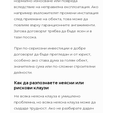
нормално износване или повреда
вследствие на неправилна експлоатация. Ако
например възложителят промени инсталация
след приемане на обекта, това може да
повлияе върху гаранционните ангажименти.
Затова договорът трябва да бъде ясен и в
тази посока.
При по-сериозни инвестиции е добре
договорът да бъде прегледан и от юрист,
особено ако става дума за голям обект,
значителна сума или по-сложни строителни
дейности.
Как да разпознаете неясни или
рискови клаузи
Не всяка неясна клауза е умишлено
проблемна, но всяка неясна клауза може да
създаде трудност. Ако не разбирате даден