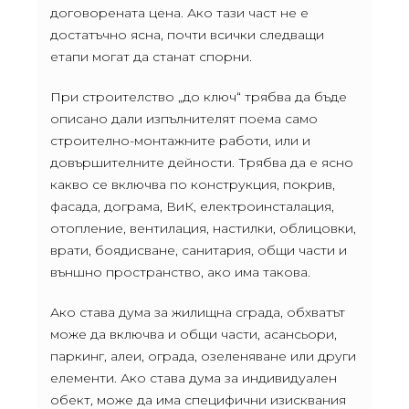
договорената цена. Ако тази част не е
достатъчно ясна, почти всички следващи
етапи могат да станат спорни.
При строителство „до ключ“ трябва да бъде
описано дали изпълнителят поема само
строително-монтажните работи, или и
довършителните дейности. Трябва да е ясно
какво се включва по конструкция, покрив,
фасада, дограма, ВиК, електроинсталация,
отопление, вентилация, настилки, облицовки,
врати, боядисване, санитария, общи части и
външно пространство, ако има такова.
Ако става дума за жилищна сграда, обхватът
може да включва и общи части, асансьори,
паркинг, алеи, ограда, озеленяване или други
елементи. Ако става дума за индивидуален
обект, може да има специфични изисквания