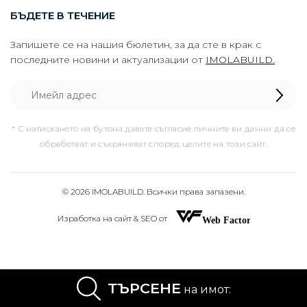
БЪДЕТЕ В ТЕЧЕНИЕ
Запишете се на нашия бюлетин, за да сте в крак с
последните новини и актуализации от
IMOLABUILD.
* С натискането на бутона давате съгласие личните ви данни да се
обработват и съхраняват според целите на този сайт.
© 2026 IMOLABUILD. Всички права запазени.
Изработка на сайт & SEO от
ТЪРСЕНЕ
на имот: