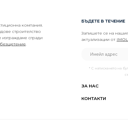
БЪДЕТЕ В ТЕЧЕНИЕ
тиционна компания.
идове строителство
Запишете се на нашия
е изграждаме сгради
актуализации от
IMOL
обезщетение
.
* С натискането на бу
с
ЗА НАС
КОНТАКТИ