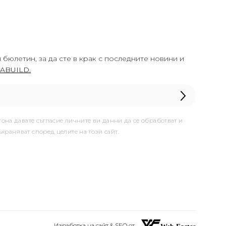
 бюлетин, за да сте в крак с последните новини и
ABUILD.
тона давате съгласие личните ви данни да се обработват и
ъхраняват според целите на този сайт.
Изработка на сайт & SEO от