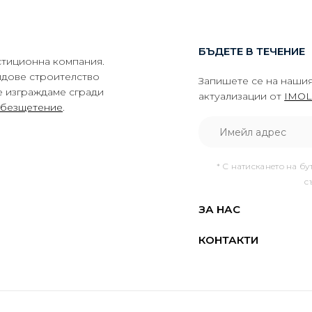
БЪДЕТЕ В ТЕЧЕНИЕ
тиционна компания.
идове строителство
Запишете се на нашия
е изграждаме сгради
актуализации от
IMOL
обезщетение
.
* С натискането на бу
с
ЗА НАС
КОНТАКТИ