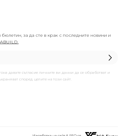
 бюлетин, за да сте в крак с последните новини и
ABUILD.
тона давате съгласие личните ви данни да се обработват и
ъхраняват според целите на този сайт.
Изработка на сайт & SEO от