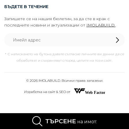
БЪДЕТЕ В ТЕЧЕНИЕ
Запишете се на нашия бюлетин, за да сте в крак с
последните новини и актуализации от
IMOLABUILD.
* С натискането на бутона давате съгласие личните ви данни да се
обработват и съхраняват според целите на този сайт.
© 2026 IMOLABUILD. Всички права запазени.
Изработка на сайт & SEO от
ТЪРСЕНЕ
на имот: