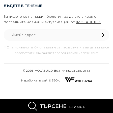
БЪДЕТЕ В ТЕЧЕНИЕ
Запишете се на нашия бюлетин, за да сте в крак с
последните новини и актуализации от
IMOLABUILD.
* С натискането на бутона давате съгласие личните ви данни да се
обработват и съхраняват според целите на този сайт.
© 2026 IMOLABUILD. Всички права запазени.
Изработка на сайт & SEO от
ТЪРСЕНЕ
на имот: