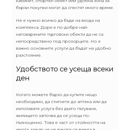
кабинет, спортен обект или удобна зона за
бързи покупки могат да спестят много време.
Не е нужно всичко да бъде на входа на
комплекса. Дори е по-добре най-
натоварените търговски обекти да не са
непосредствено под прозорците. Но е
важно основните услуги да бъдат на удобно
разстояние.
Удобството се усеща всеки
ден
Когато можете бързо да купите нещо
необходимо, да стигнете до аптека или да
използвате услуга без дълго пътуване,
жилището започва да се усеща по-
пълноценно. Това е част от стойността на
имота, макар че не винаги се вижда в