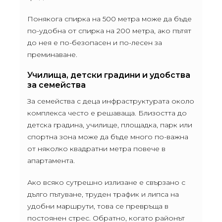
Понякога спирка на 500 метра може да бъде
по-удобна от спирка на 200 метра, ако пътят
до нея е по-безопасен и по-лесен за
преминаване.
Училища, детски градини и удобства
за семейства
За семейства с деца инфраструктурата около
комплекса често е решаваща. Близостта до
детска градина, училище, площадка, парк или
спортна зона може да бъде много по-важна
от няколко квадратни метра повече в
апартамента.
Ако всяко сутрешно излизане е свързано с
дълго пътуване, труден трафик и липса на
удобни маршрути, това се превръща в
постоянен стрес. Обратно, когато районът