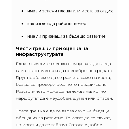
има ли зелени площи или места за отдих;
как изглежда районът вечер;
има ли признаци за бъдещо развитие.
Чести грешки при оценка на
инфраструктурата
Една от честите грешки е купувачът да гледа
само апартамента и да пренебрегне средата.
Друг проблем е да се разчита само на карта,
без да се провери реалното придвижване.
Разстоянието може да изглежда малко, но
маршрутът да е неудобен, шумен или опасен.
Трета грешка е да се вярва само на бъдещи
обещания за развитие. Те могат да се случат,
но могат и да се забавят. Затова е добре