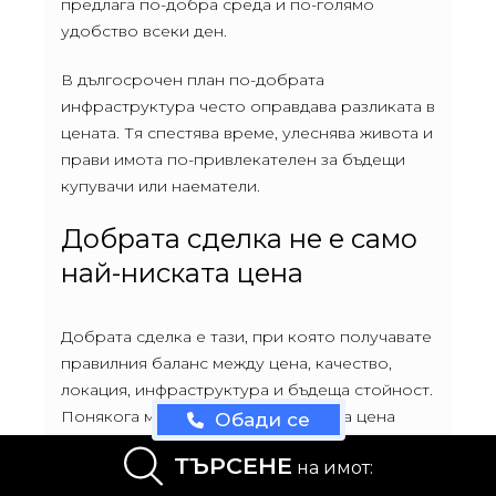
предлага по-добра среда и по-голямо
удобство всеки ден.
В дългосрочен план по-добрата
инфраструктура често оправдава разликата в
цената. Тя спестява време, улеснява живота и
прави имота по-привлекателен за бъдещи
купувачи или наематели.
Добрата сделка не е само
най-ниската цена
Добрата сделка е тази, при която получавате
правилния баланс между цена, качество,
локация, инфраструктура и бъдеща стойност.
Понякога малко по-висока покупна цена
Обади се
може да бъде по-разумна, ако имотът е в по-
ТЪРСЕНЕ
на имот:
добре развита среда.