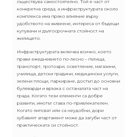
съществува самостоятелно. Той е част от
конкретна среда, а инфраструктурата около
комплекса има пряко влияние върху
удобството на живеене, интереса от бъдещи
купувачи и дългосрочната стойност на
жилището.
Инфраструктурата включва всичко, което
прави ежедневието по-лесно – пътища,
транспорт, тротоари, осветление, магазини,
училища, детски градини, медицински услуги,
зелени площи, паркиране, достъп до основни
булеварди и връзка с останалата част на
града. Когато тези елементи са добре
развити, имотът става по-привлекателен.
Когато липсват или са неудобни, дори
хубавият апартамент може да загуби част от
практическата си стойност.