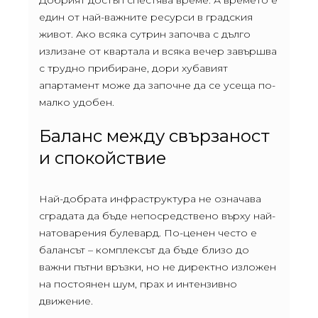
един от най-важните ресурси в градския
живот. Ако всяка сутрин започва с дълго
излизане от квартала и всяка вечер завършва
с трудно прибиране, дори хубавият
апартамент може да започне да се усеща по-
малко удобен.
Баланс между свързаност
и спокойствие
Най-добрата инфраструктура не означава
сградата да бъде непосредствено върху най-
натоварения булевард. По-ценен често е
балансът – комплексът да бъде близо до
важни пътни връзки, но не директно изложен
на постоянен шум, прах и интензивно
движение.