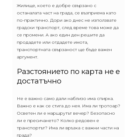
Жилище, което е добре свързано с
останалата част на града, се възприема като
по-практично. Дори ако днес не използвате
градски транспорт, след време това може да
се промени. А ако един ден решите да
продадете или отдадете имота,
транспортната свързаност ще бъде важен
аргумент.
Разстоянието по карта не е
достатъчно
Не е важно само дали наблизо има спирка.
Важно е как се стига до нея. Има ли тротоар?
Осветен ли е маршрутът вечер? Безопасно
ли е пресичането? Колко редовен е
транспортът? Има ли връзка с важни части на
града?