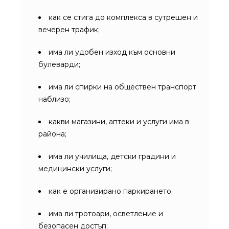
как се стига до комплекса в сутрешен и
вечерен трафик;
има ли удобен изход към основни
булеварди;
има ли спирки на обществен транспорт
наблизо;
какви магазини, аптеки и услуги има в
района;
има ли училища, детски градини и
медицински услуги;
как е организирано паркирането;
има ли тротоари, осветление и
безопасен достъп;