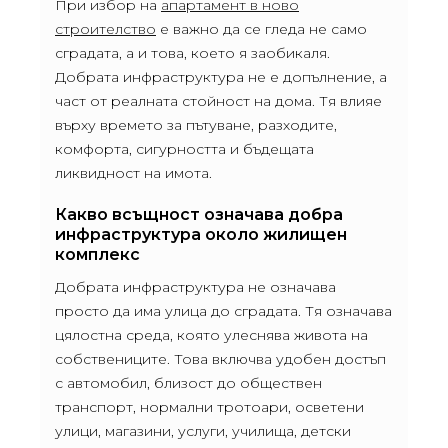
При избор на
апартамент в ново
строителство
е важно да се гледа не само
сградата, а и това, което я заобикаля.
Добрата инфраструктура не е допълнение, а
част от реалната стойност на дома. Тя влияе
върху времето за пътуване, разходите,
комфорта, сигурността и бъдещата
ликвидност на имота.
Какво всъщност означава добра
инфраструктура около жилищен
комплекс
Добрата инфраструктура не означава
просто да има улица до сградата. Тя означава
цялостна среда, която улеснява живота на
собствениците. Това включва удобен достъп
с автомобил, близост до обществен
транспорт, нормални тротоари, осветени
улици, магазини, услуги, училища, детски