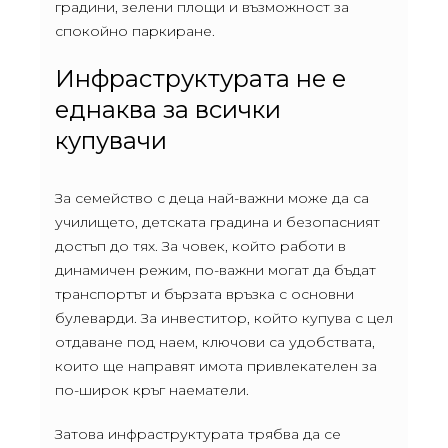
градини, зелени площи и възможност за
спокойно паркиране.
Инфраструктурата не е
еднаква за всички
купувачи
За семейство с деца най-важни може да са
училището, детската градина и безопасният
достъп до тях. За човек, който работи в
динамичен режим, по-важни могат да бъдат
транспортът и бързата връзка с основни
булеварди. За инвеститор, който купува с цел
отдаване под наем, ключови са удобствата,
които ще направят имота привлекателен за
по-широк кръг наематели.
Затова инфраструктурата трябва да се