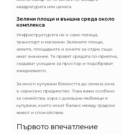
квадратурата или цената.
Зелени площи и външна среда около
комплекса
Инфраструктурата не е само пътища,
транспорт и магазини. Зелените площи,
алеите, площадките и зоните за отдих също
имат значение. Те правят средата по-приятна,
създават усещане за простор и подобряват
ежедневието.
За много купувачи близостта до зелена зона
е сериозно предимство. Това важи особено
за семейства, хора с домашни любимци и
купувачи, които искат баланс между градски
живот и спокойствие.
Първото впечатление