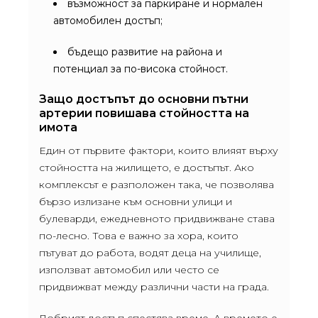
възможност за паркиране и нормален
автомобилен достъп;
бъдещо развитие на района и
потенциал за по-висока стойност.
Защо достъпът до основни пътни
артерии повишава стойността на
имота
Един от първите фактори, които влияят върху
стойността на жилището, е достъпът. Ако
комплексът е разположен така, че позволява
бързо излизане към основни улици и
булеварди, ежедневното придвижване става
по-лесно. Това е важно за хора, които
пътуват до работа, водят деца на училище,
използват автомобил или често се
придвижват между различни части на града.
Добрият достъп спестява време. А времето е