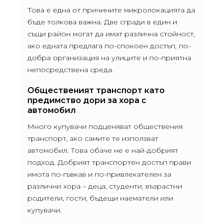
Това е една от причините микролокацията да
бъде толкова важна. Две сгради в един и
същи район могат да имат различна стойност,
ако едната предлага по-спокоен достъп, по-
добра организация на улиците и по-приятна
непосредствена среда.
Общественият транспорт като
предимство дори за хора с
автомобил
Много купувачи подценяват обществения
транспорт, ако самите те използват
автомобил. Това обаче не е най-добрият
подход. Добрият транспортен достъп прави
имота по-гъвкав и по-привлекателен за
различни хора – деца, студенти, възрастни
родители, гости, бъдещи наематели или
купувачи.