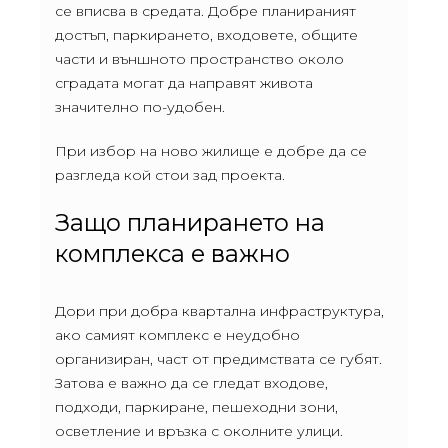
се вписва в средата. Добре планираният
достъп, паркирането, входовете, общите
части и външното пространство около
сградата могат да направят живота
значително по-удобен.
При избор на ново жилище е добре да се
разгледа кой стои зад проекта.
Защо планирането на
комплекса е важно
Дори при добра квартална инфраструктура,
ако самият комплекс е неудобно
организиран, част от предимствата се губят.
Затова е важно да се гледат входове,
подходи, паркиране, пешеходни зони,
осветление и връзка с околните улици.