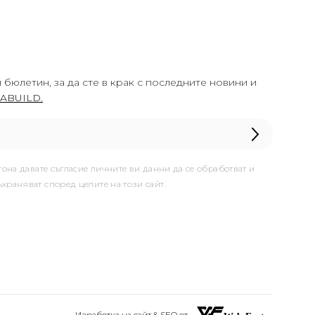
 бюлетин, за да сте в крак с последните новини и
ABUILD.
тона давате съгласие личните ви данни да се обработват и
ъхраняват според целите на този сайт.
Изработка на сайт & SEO от