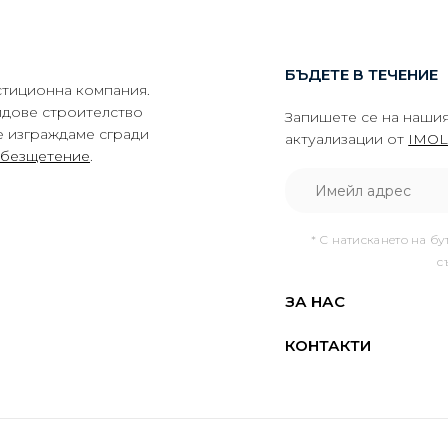
БЪДЕТЕ В ТЕЧЕНИЕ
тиционна компания.
идове строителство
Запишете се на нашия
е изграждаме сгради
актуализации от
IMOL
обезщетение
.
* С натискането на бу
с
ЗА НАС
КОНТАКТИ