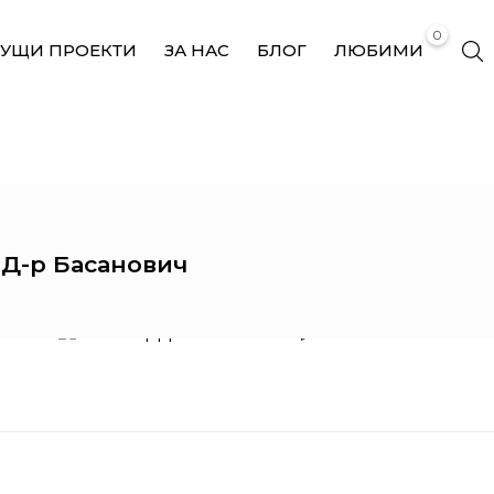
0
КУЩИ ПРОЕКТИ
ЗА НАС
БЛОГ
ЛЮБИМИ
АПТЕКА Д-Р БАСАНОВИЧ
 Д-р Басанович
IMOLABUILD
Аптека Д-р Басанович