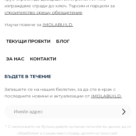
изграждаме сгради до ключ. Търсим и парцели за
строителство срещу обезщетение
.
Научи повече за
IMOLABUILD.
ТЕКУЩИ ПРОЕКТИ
БЛОГ
ЗА НАС
КОНТАКТИ
БЪДЕТЕ В ТЕЧЕНИЕ
Запишете се на нашия бюлетин, за да сте в крак с
последните новини и актуализации от
IMOLABUILD.
* С натискането на бутона давате съгласие личните ви данни да се
обработват и съхраняват според целите на този сайт.