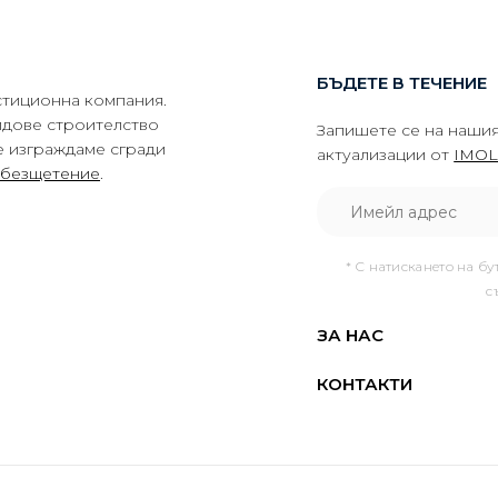
БЪДЕТЕ В ТЕЧЕНИЕ
тиционна компания.
идове строителство
Запишете се на нашия
е изграждаме сгради
актуализации от
IMOL
обезщетение
.
* С натискането на бу
с
ЗА НАС
КОНТАКТИ