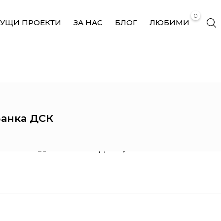
0
КУЩИ ПРОЕКТИ
ЗА НАС
БЛОГ
ЛЮБИМИ
ATM – БАНКА ДСК
Банка ДСК
IMOLABUILD
ATM – Банка ДСК