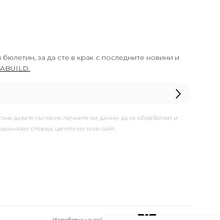
 бюлетин, за да сте в крак с последните новини и
ABUILD.
тона давате съгласие личните ви данни да се обработват и
ъхраняват според целите на този сайт.
Изработка на сайт & SEO от