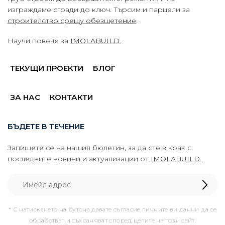
изграждаме сгради до ключ. Търсим и парцели за
строителство срещу обезщетение
.
Научи повече за
IMOLABUILD.
ТЕКУЩИ ПРОЕКТИ
БЛОГ
ЗА НАС
КОНТАКТИ
БЪДЕТЕ В ТЕЧЕНИЕ
Запишете се на нашия бюлетин, за да сте в крак с
последните новини и актуализации от
IMOLABUILD.
* С натискането на бутона давате съгласие личните ви данни да се
обработват и съхраняват според целите на този сайт.