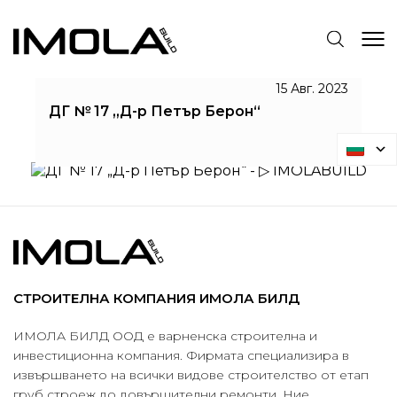
ДГ № 17 „Д-Р ПЕТЪР БЕРОН“
15 Авг. 2023
ДГ № 17 „Д-р Петър Берон“
IMOLABUILD
ДГ № 17 „Д-р Петър Берон“
СТРОИТЕЛНА КОМПАНИЯ ИМОЛА БИЛД
ИМОЛА БИЛД ООД е варненска строителна и
инвестиционна компания. Фирмата специализира в
извършването на всички видове строителство от етап
груб строеж до довършителни ремонти. Ние