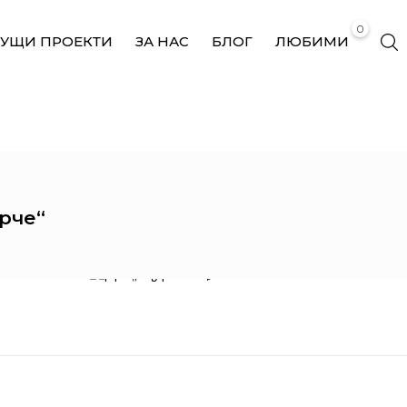
0
КУЩИ ПРОЕКТИ
ЗА НАС
БЛОГ
ЛЮБИМИ
ДЯ „ЩУРЧЕ“
рче“
IMOLABUILD
ДЯ „Щурче“