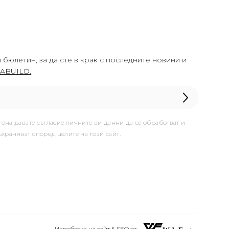
 бюлетин, за да сте в крак с последните новини и
ABUILD.
тона давате съгласие личните ви данни да се обработват и
ъхраняват според целите на този сайт.
Изработка на сайт & SEO от