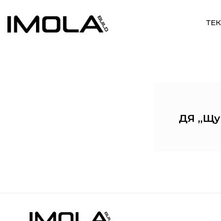
ТЕ
ДЯ „Щу