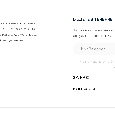
БЪДЕТЕ В ТЕЧЕНИЕ
тиционна компания.
идове строителство
Запишете се на нашия
е изграждаме сгради
актуализации от
IMOL
обезщетение
.
* С натискането на бу
с
ЗА НАС
КОНТАКТИ