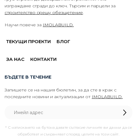
изграждаме сгради до ключ. Търсим и парцели за
строителство срещу обезщетение
.
Научи повече за
IMOLABUILD.
ТЕКУЩИ ПРОЕКТИ
БЛОГ
ЗА НАС
КОНТАКТИ
БЪДЕТЕ В ТЕЧЕНИЕ
Запишете се на нашия бюлетин, за да сте в крак с
последните новини и актуализации от
IMOLABUILD.
* С натискането на бутона давате съгласие личните ви данни да се
обработват и съхраняват според целите на този сайт.