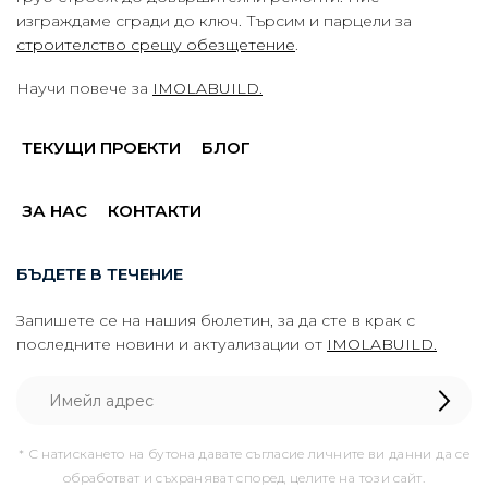
изграждаме сгради до ключ. Търсим и парцели за
строителство срещу обезщетение
.
Научи повече за
IMOLABUILD.
ТЕКУЩИ ПРОЕКТИ
БЛОГ
ЗА НАС
КОНТАКТИ
БЪДЕТЕ В ТЕЧЕНИЕ
Запишете се на нашия бюлетин, за да сте в крак с
последните новини и актуализации от
IMOLABUILD.
* С натискането на бутона давате съгласие личните ви данни да се
обработват и съхраняват според целите на този сайт.