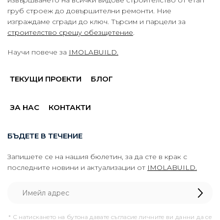
груб строеж до довършителни ремонти. Ние
изграждаме сгради до ключ. Търсим и парцели за
строителство срещу обезщетение
.
Научи повече за
IMOLABUILD.
ТЕКУЩИ ПРОЕКТИ
БЛОГ
ЗА НАС
КОНТАКТИ
БЪДЕТЕ В ТЕЧЕНИЕ
Запишете се на нашия бюлетин, за да сте в крак с
последните новини и актуализации от
IMOLABUILD.
* С натискането на бутона давате съгласие личните ви данни да се