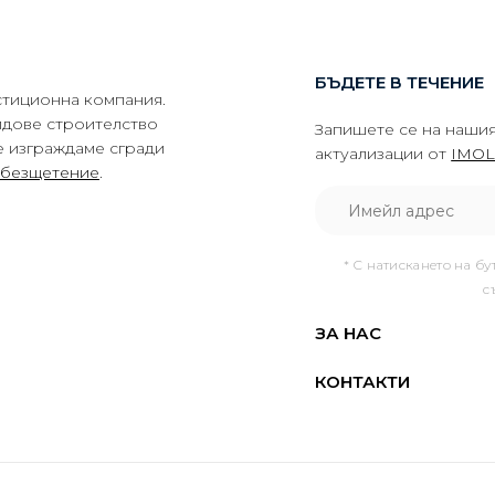
БЪДЕТЕ В ТЕЧЕНИЕ
тиционна компания.
идове строителство
Запишете се на нашия
е изграждаме сгради
актуализации от
IMOL
обезщетение
.
* С натискането на бу
с
ЗА НАС
КОНТАКТИ