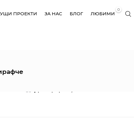
0
КУЩИ ПРОЕКТИ
ЗА НАС
БЛОГ
ЛЮБИМИ
ЦДГ ЖИРАФЧЕ
ирафче
IMOLABUILD
ЦДГ Жирафче