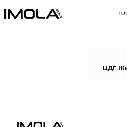
ТЕ
ЦДГ Ж