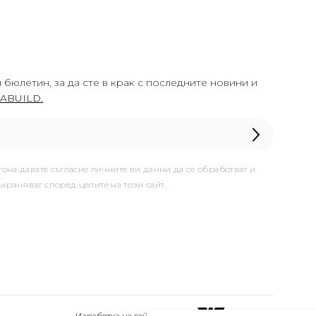
 бюлетин, за да сте в крак с последните новини и
ABUILD.
тона давате съгласие личните ви данни да се обработват и
ъхраняват според целите на този сайт.
Изработка на сайт & SEO от