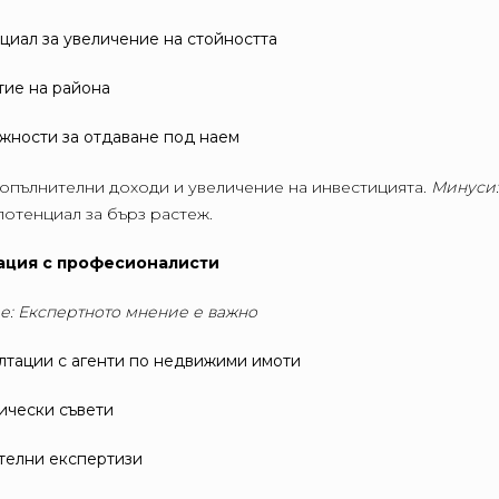
циал за увеличение на стойността
тие на района
жности за отдаване под наем
опълнителни доходи и увеличение на инвестицията.
Минуси:
потенциал за бърз растеж.
тация с професионалисти
е: Експертното мнение е важно
лтации с агенти по недвижими имоти
чески съвети
телни експертизи