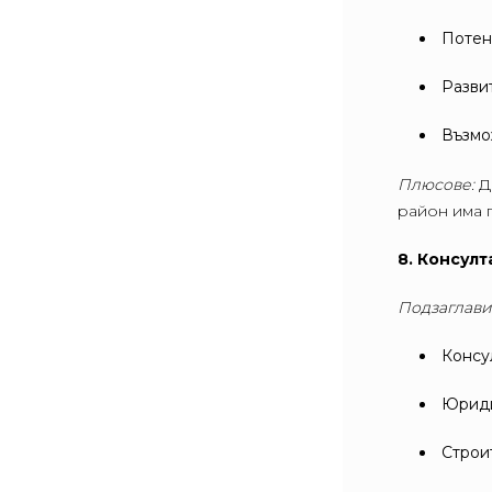
Потен
Разви
Възмо
Плюсове:
Д
район има 
8. Консул
Подзаглави
Консу
Юриди
Строи