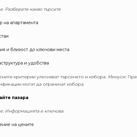
е: Разберете какво търсите
р на апартамента
стаи
ия и близост до ключови места
структура и удобства
сните критерии улесняват търсенето и избора.
Минуси:
Пре
ификации могат да ограничат избора.
айте пазара
е: Информацията е ключова
ение на цените