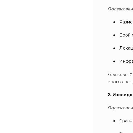
Подзаглави
Разме
Брой 
Локац
Инфра
Плюсове:
Я
много спец
2. Изследв
Подзаглави
Сравн