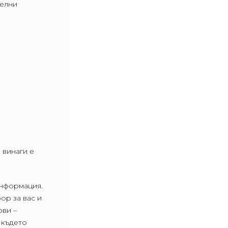
елни
 винаги е
информация.
ор за вас и
ови –
 където