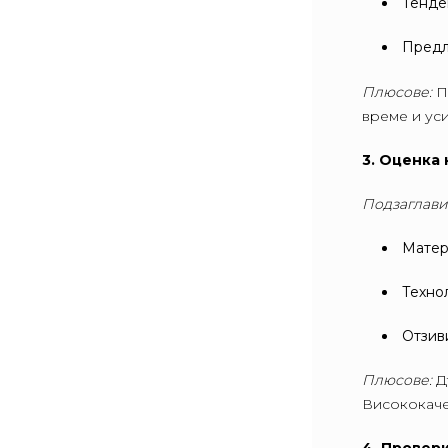
Тенде
Предл
Плюсове:
П
време и уси
3. Оценка 
Подзаглави
Матер
Техно
Отзив
Плюсове:
Д
Висококаче