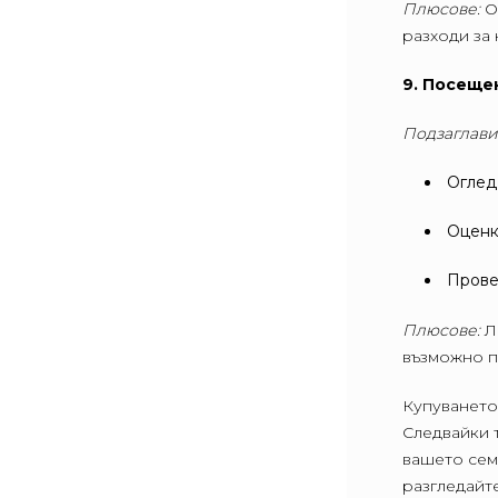
Плюсове:
О
разходи за 
9. Посеще
Подзаглави
Оглед
Оценк
Прове
Плюсове:
Л
възможно п
Купуването
Следвайки т
вашето семе
разгледайт