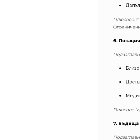
Допъл
Плюсове:
Я
Ограничени
6. Локаци
Подзаглави
Близо
Достъ
Медиц
Плюсове:
У
7. Бъдеща
Подзаглави