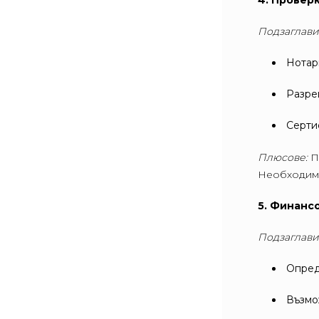
4. Провер
Подзаглави
Нотар
Разре
Серти
Плюсове:
П
Необходимо
5. Финанс
Подзаглави
Опред
Възмо