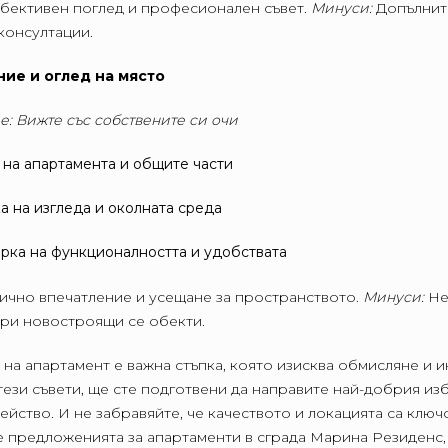
бективен поглед и професионален съвет.
Минуси:
Допълнит
консултации.
ние и оглед на място
е: Вижте със собствените си очи
 на апартамента и общите части
а на изгледа и околната среда
рка на функционалността и удобствата
ично впечатление и усещане за пространството.
Минуси:
Не
ри новостроящи се обекти.
 на апартамент е важна стъпка, която изисква обмисляне и 
ези съвети, ще сте подготвени да направите най-добрия изб
йство. И не забравяйте, че качеството и локацията са ключ
е предложенията за апартаменти в сграда Марина Резиденс,