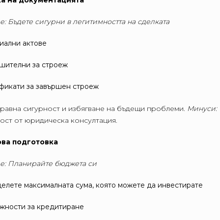
ка на документацията
е: Бъдете сигурни в легитимността на сделката
иални актове
шителни за строеж
фикати за завършен строеж
равна сигурност и избягване на бъдещи проблеми.
Минуси:
ст от юридическа консултация.
ова подготовка
е: Планирайте бюджета си
елете максималната сума, която можете да инвестирате
жности за кредитиране