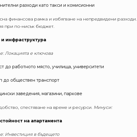
нителни разходи като такси и комисионни
сна финансова рамка и избягване на непредвидени разходи
я при по-нисък бюджет.
я и инфраструктура
е: Локацията е ключова
ст до работното място, училища, университети
п до обществен транспорт
ински заведения, магазини, паркове
добство, спестяване на време и ресурси.
Минуси:
 стойност на апартамента
е: Инвестиция в бъдещето