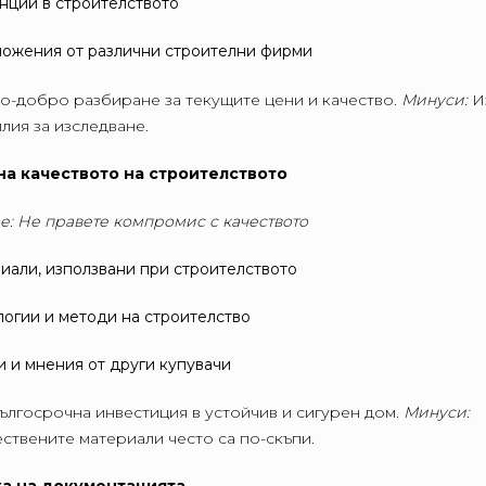
нции в строителството
ожения от различни строителни фирми
о-добро разбиране за текущите цени и качество.
Минуси:
И
лия за изследване.
на качеството на строителството
е: Не правете компромис с качеството
иали, използвани при строителството
логии и методи на строителство
и и мнения от други купувачи
ългосрочна инвестиция в устойчив и сигурен дом.
Минуси:
ствените материали често са по-скъпи.