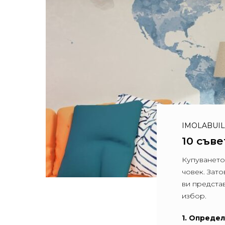
IMOLABUI
10 съве
Купуването
човек. Зат
ви предста
избор.
1. Опреде