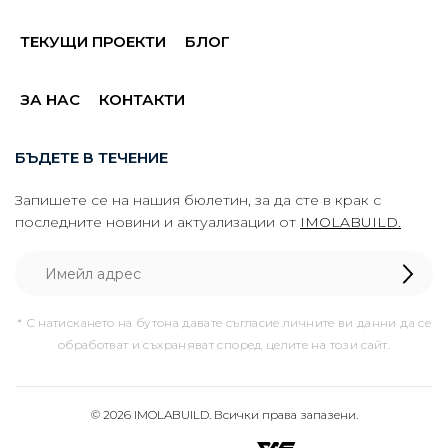
ТЕКУЩИ ПРОЕКТИ
БЛОГ
ЗА НАС
КОНТАКТИ
БЪДЕТЕ В ТЕЧЕНИЕ
Запишете се на нашия бюлетин, за да сте в крак с
последните новини и актуализации от
IMOLABUILD.
* С натискането на бутона давате съгласие личните ви данни да се
обработват и съхраняват според целите на този сайт.
© 2026 IMOLABUILD. Всички права запазени.