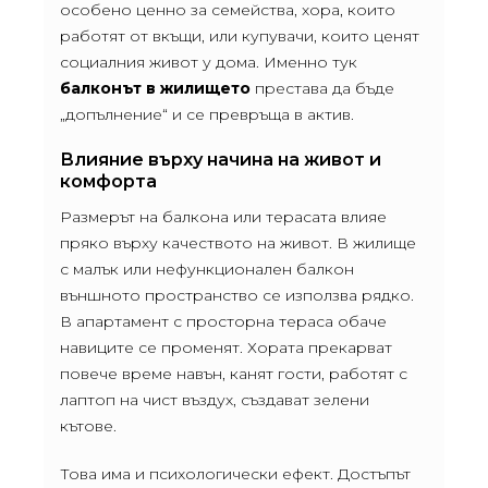
особено ценно за семейства, хора, които
работят от вкъщи, или купувачи, които ценят
социалния живот у дома. Именно тук
балконът в жилището
престава да бъде
„допълнение“ и се превръща в актив.
Влияние върху начина на живот и
комфорта
Размерът на балкона или терасата влияе
пряко върху качеството на живот. В жилище
с малък или нефункционален балкон
външното пространство се използва рядко.
В апартамент с просторна тераса обаче
навиците се променят. Хората прекарват
повече време навън, канят гости, работят с
лаптоп на чист въздух, създават зелени
кътове.
Това има и психологически ефект. Достъпът