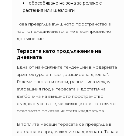
обособяване на зона за релакс с
растения или шезлонги.
Това превръща външното пространство в
част от ежедневието, а не в компромисно
допълнение.
Терасата като продължение на
дневната
Една от най-силните тенденции в модерната
архитектура е т.нар. „разширена дневна“.
Големи плъзгащи врати, равни нива между
вътрешния под и терасата и достатъчна
дълбочина на външното пространство
създават усещане, че жилището е по-голямо,
отколкото показва чистата квадратура.
В топлите месеци терасата се превръща в
естествено продължение на дневната. Това е