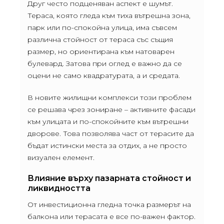
Друг често подценяван аспект е шумът.
Тераса, която гледа към тиха вътрешна зона,
парк или по-спокойна улица, има съвсем
различна стойност от тераса със същия
размер, но ориентирана към натоварен
булевард. Затова при оглед е важно да се
оцени не само квадратурата, а и средата.
В новите жилищни комплекси този проблем
се решава чрез зониране – активните фасади
към улицата и по-спокойните към вътрешни
дворове. Това позволява част от терасите да
бъдат истински места за отдих, а не просто
визуален елемент.
Влияние върху пазарната стойност и
ликвидността
От инвестиционна гледна точка размерът на
балкона или терасата е все по-важен фактор.