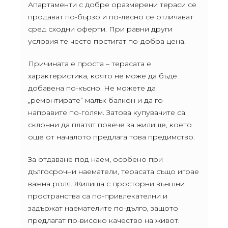
Апартаменти с добре оразмерени тераси се
продават по-бързо и по-лесно се отличават
сред сходни оферти. При равни други
условия те често постигат по-добра цена.
Причината е проста – терасата е
характеристика, която не може да бъде
добавена по-късно. Не можете да
„ремонтирате“ малък балкон и да го
направите по-голям. Затова купувачите са
склонни да платят повече за жилище, което
още от началото предлага това предимство.
За отдаване под наем, особено при
дългосрочни наематели, терасата също играе
важна роля. Жилища с просторни външни
пространства са по-привлекателни и
задържат наемателите по-дълго, защото
предлагат по-високо качество на живот.