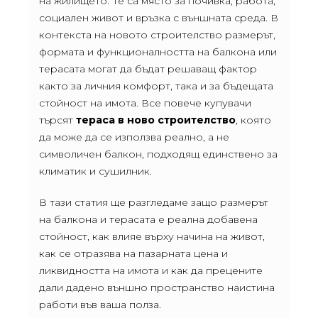
на жилището. Те са място за почивка, работа,
социален живот и връзка с външната среда. В
контекста на новото строителство размерът,
формата и функционалността на балкона или
терасата могат да бъдат решаващ фактор
както за личния комфорт, така и за бъдещата
стойност на имота. Все повече купувачи
търсят
тераса в ново строителство
, която
да може да се използва реално, а не
символичен балкон, подходящ единствено за
климатик и сушилник.
В тази статия ще разгледаме защо размерът
на балкона и терасата е реална добавена
стойност, как влияе върху начина на живот,
как се отразява на пазарната цена и
ликвидността на имота и как да прецените
дали дадено външно пространство наистина
работи във ваша полза.