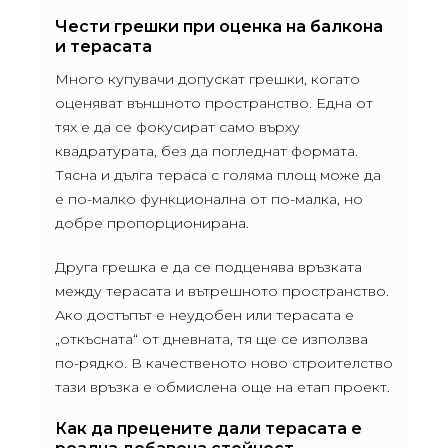
Чести грешки при оценка на балкона
и терасата
Много купувачи допускат грешки, когато
оценяват външното пространство. Една от
тях е да се фокусират само върху
квадратурата, без да погледнат формата.
Тясна и дълга тераса с голяма площ може да
е по-малко функционална от по-малка, но
добре пропорционирана.
Друга грешка е да се подценява връзката
между терасата и вътрешното пространство.
Ако достъпът е неудобен или терасата е
„откъсната“ от дневната, тя ще се използва
по-рядко. В качественото ново строителство
тази връзка е обмислена още на етап проект.
Как да прецените дали терасата е