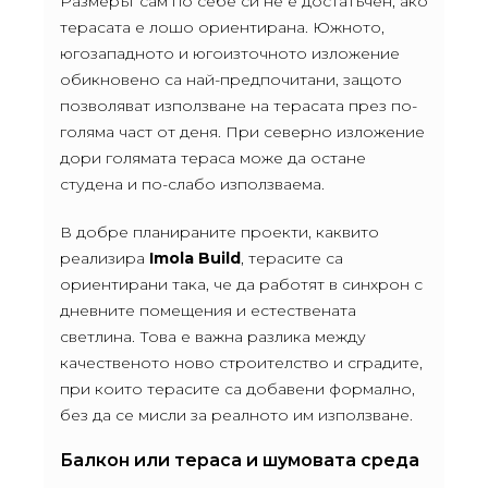
Размерът сам по себе си не е достатъчен, ако
терасата е лошо ориентирана. Южното,
югозападното и югоизточното изложение
обикновено са най-предпочитани, защото
позволяват използване на терасата през по-
голяма част от деня. При северно изложение
дори голямата тераса може да остане
студена и по-слабо използваема.
В добре планираните проекти, каквито
реализира
Imola Build
, терасите са
ориентирани така, че да работят в синхрон с
дневните помещения и естествената
светлина. Това е важна разлика между
качественото ново строителство и сградите,
при които терасите са добавени формално,
без да се мисли за реалното им използване.
Балкон или тераса и шумовата среда