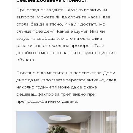
реална добавена стойност
При оглед си задайте няколко практични
въпроса. Можете ли да сложите маса и два
стола, без да е тясно. Има ли достатъчно
слънце през деня. Какъв е шумът. Има ли
визуална свобода или сте на една ръка
разстояние от съседния прозорец. Тези
детайли са много по-важни от сухите цифри в
обявата.
Полезно е да мислите и в перспектива. Дори
днес да не използвате терасата активно, след
няколко години тя може да се окаже
решаващ фактор за преп видно при
препродажба или отдаване.