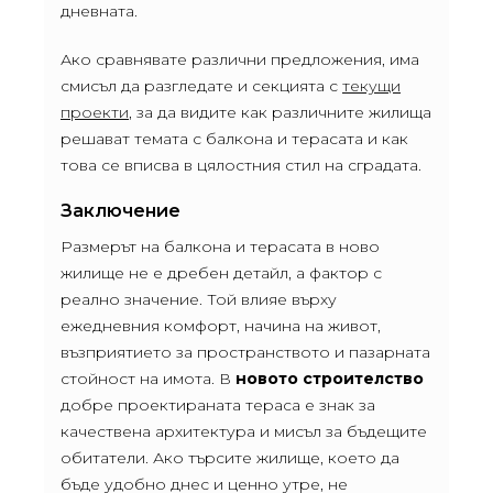
дневната.
Ако сравнявате различни предложения, има
смисъл да разгледате и секцията с
текущи
проекти
, за да видите как различните жилища
решават темата с балкона и терасата и как
това се вписва в цялостния стил на сградата.
Заключение
Размерът на балкона и терасата в ново
жилище не е дребен детайл, а фактор с
реално значение. Той влияе върху
ежедневния комфорт, начина на живот,
възприятието за пространството и пазарната
стойност на имота. В
новото строителство
добре проектираната тераса е знак за
качествена архитектура и мисъл за бъдещите
обитатели. Ако търсите жилище, което да
бъде удобно днес и ценно утре, не