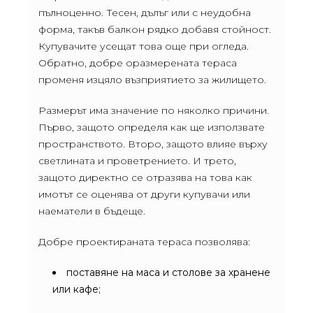
пълноценно. Тесен, дълъг или с неудобна
форма, такъв балкон рядко добавя стойност.
Купувачите усещат това още при огледа.
Обратно, добре оразмерената тераса
променя изцяло възприятието за жилището.
Размерът има значение по няколко причини.
Първо, защото определя как ще използвате
пространството. Второ, защото влияе върху
светлината и проветрението. И трето,
защото директно се отразява на това как
имотът се оценява от други купувачи или
наематели в бъдеще.
Добре проектираната тераса позволява:
поставяне на маса и столове за хранене
или кафе;