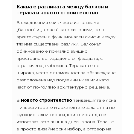
Каква е разликата между балкон и
тераса в новото строителство
В ежедневния език често използваме
„балкон“ и „тераса“ като синоними, но в
архитектурен и функционален смисъл между
тях има съществени разлики. Балконът
обикновено е по-малко външно
пространство, издадено от фасадата, с
ограничена дълбочина. Терасата е по-
широка, често с възможност за обзавеждане,
разположена над подземни нива или като
част от по-голямо архитектурно решение.
В
новото строителство
тенденцията е ясна
– инвеститорите и архитектите залагат на по-
функционални тераси, които могат да се
използват като външна дневна зона. Това не
е просто дизайнерски избор, а отговор на