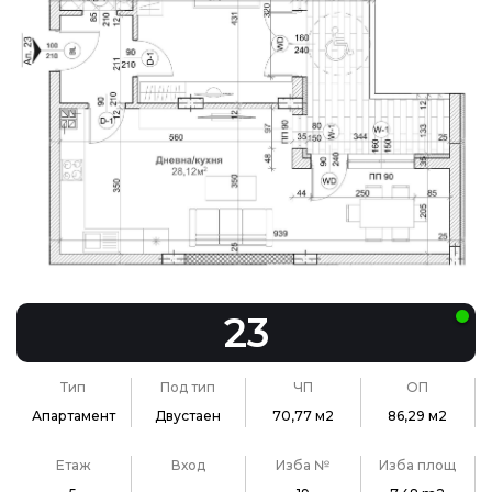
23
Тип
Под тип
ЧП
ОП
Апартамент
Двустаен
70,77 м2
86,29 м2
Етаж
Вход
Изба №
Изба площ