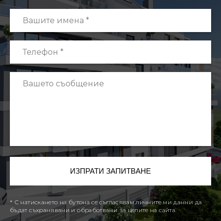
* С натискането на бутона се съгласявам личните ми данни да
бъдат съхранявани и обработвани за целите на сайта.